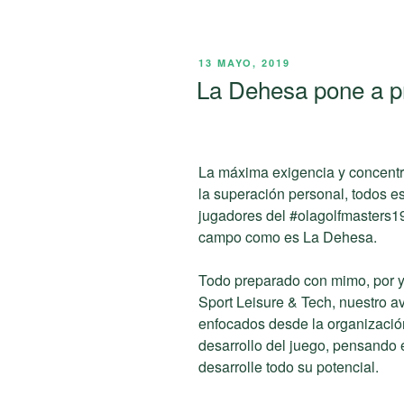
PUBLICADO
13 MAYO, 2019
EL
La Dehesa pone a p
La máxima exigencia y concentra
la superación personal, todos e
jugadores del #olagolfmasters1
campo como es La Dehesa.
Todo preparado con mimo, por y 
Sport Leisure & Tech, nuestro a
enfocados desde la organización
desarrollo del juego, pensando
desarrolle todo su potencial.