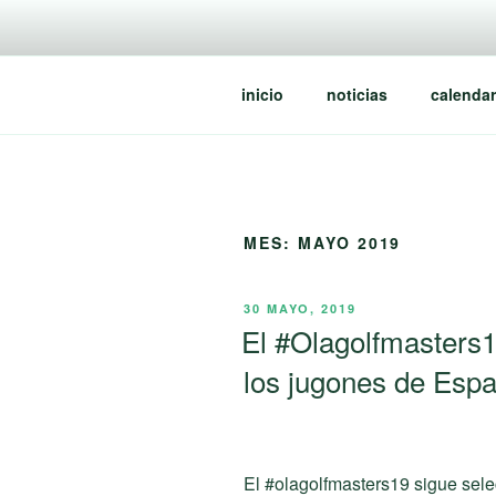
Saltar
al
contenido
inicio
noticias
calendar
MES:
MAYO 2019
PUBLICADO
30 MAYO, 2019
EL
El #Olagolfmasters1
los jugones de Esp
El #olagolfmasters19 sigue sel