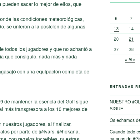
e pueden sacar lo mejor de ellos, que
6
7
donde las condiciones meteorológicas,
rido, se unieron a la posición de algunas
13
14
20
21
 de todos los jugadores y que no achantó a
27
28
cía que consiguió, nada más y nada
« Abr
agasajó con una equipación completa de
ENTRADAS R
19 de mantener la esencia del Golf sigue
NUESTRO #O
al más transgresora a los 10 mejores de
SIGUE
Os echamos d
uestros jugadores, al finalizar,
galos por parte de @ivars, @hokana,
Cuando todo es
, con regalos increíbles, nuestras
campos de #Go