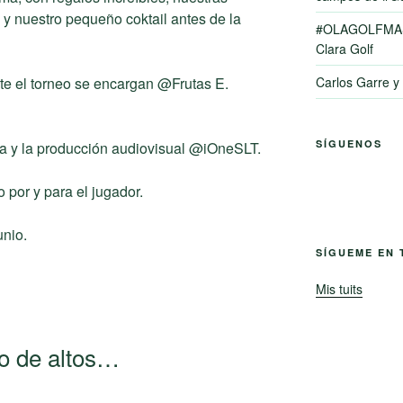
y nuestro pequeño coktail antes de la
#OLAGOLFMAS
Clara Golf
te el torneo se encargan @Frutas E.
Carlos Garre 
SÍGUENOS
gía y la producción audiovisual @iOneSLT.
por y para el jugador.
unio.
SÍGUEME EN 
Mis tuits
o de altos…