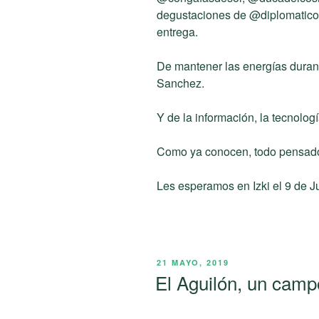
degustaciones de @diplomatico 
entrega.
De mantener las energías duran
Sanchez.
Y de la información, la tecnolo
Como ya conocen, todo pensado 
Les esperamos en Izki el 9 de J
PUBLICADO
21 MAYO, 2019
EL
El Aguilón, un camp