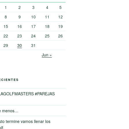
1
2
3
4
5
8
9
10
11
12
15
16
17
18
19
22
23
24
25
26
29
30
31
Jun »
ECIENTES
LAGOLFMASTERS #PAREJAS
e menos…
to termine vamos llenar los
lf.