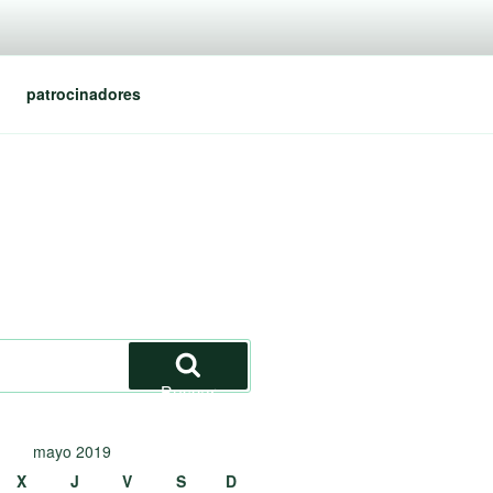
patrocinadores
Buscar
mayo 2019
X
J
V
S
D