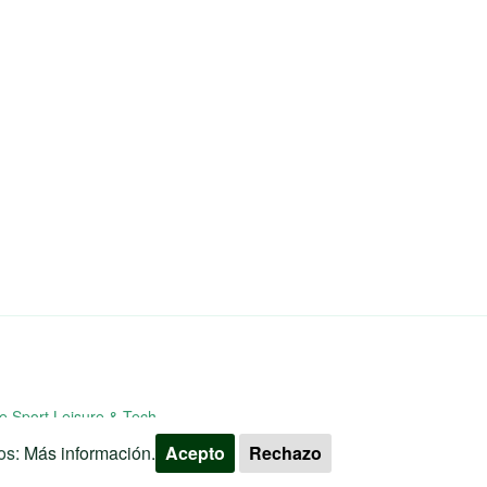
e Sport Leisure & Tech
os:
Más información.
Acepto
Rechazo