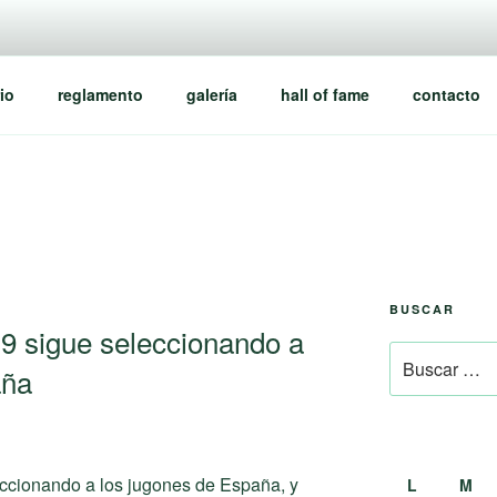
io
reglamento
galería
hall of fame
contacto
BUSCAR
9 sigue seleccionando a
Buscar
aña
por:
eccionando a los jugones de España, y
L
M