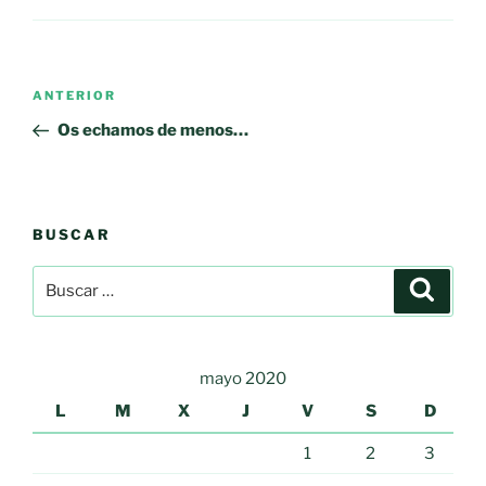
Navegación
Entrada
ANTERIOR
de
anterior:
Os echamos de menos…
entradas
BUSCAR
Buscar
Buscar
por:
mayo 2020
L
M
X
J
V
S
D
1
2
3