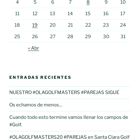
4
5
6
7
8
9
10
11
12
13
14
15
16
17
18
19
20
21
22
23
24
25
26
27
28
29
30
31
« Abr
ENTRADAS RECIENTES
NUESTRO #OLAGOLFMASTERS #PAREJAS SIGUE
Os echamos de menos…
Cuando todo esto termine vamos llenar los campos de
#Golf.
#OLAGOLFMASTERS20 #PAREJAS en Santa Clara Golf