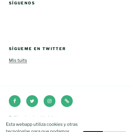
SÍGUENOS
SÍGUEME EN TWITTER
Mis tuits
Facebook
Twitter
Instagram
iOne
Política de privacidad
Esta webapp utiliza cookies y otras
2020 © Realizado con cariño y dedicación iOne Sport
tecnologías para que podamos