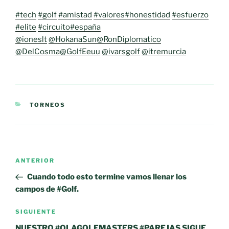
#tech
#golf
#amistad
#valores
#honestidad
#esfuerzo
#elite
#circuito
#españa
@ioneslt
@HokanaSun
@RonDiplomatico
@DelCosma
@GolfEeuu
@ivarsgolf
@itremurcia
CATEGORÍAS
TORNEOS
Navegación
Entrada
ANTERIOR
de
anterior:
Cuando todo esto termine vamos llenar los
entradas
campos de #Golf.
Siguiente
SIGUIENTE
entrada
NUESTRO #OLAGOLFMASTERS #PAREJAS SIGUE