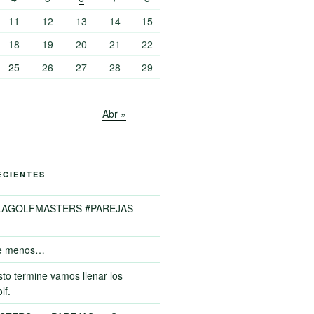
11
12
13
14
15
18
19
20
21
22
25
26
27
28
29
Abr »
ECIENTES
LAGOLFMASTERS #PAREJAS
e menos…
to termine vamos llenar los
lf.