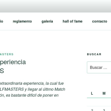
io
reglamento
galería
hall of fame
contacto
ASTERS
BUSCAR
xperiencia
Buscar
S
por:
xtraordinaria experiencia, la cual fue
GOLFMASTERS y llegar al último Match
L
M
n, es bastante difícil de poner en
2
3