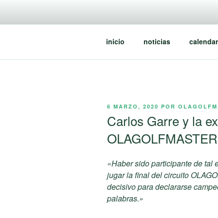
Saltar
al
contenido
inicio
noticias
calendar
PUBLICADO
6 MARZO, 2020
POR
OLAGOLFM
EL
Carlos Garre y la e
OLAGOLFMASTER
«Haber sido participante de tal e
jugar la final del circuito OLA
decisivo para declararse campeó
palabras.»