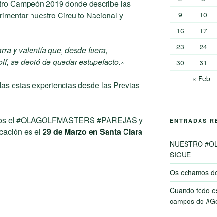
stro Campeón 2019 donde describe las
rimentar nuestro Circuito Nacional y
9
10
16
17
23
24
ra y valentía que, desde fuera,
olf, se debió de quedar estupefacto.»
30
31
« Feb
das estas experiencias desde las Previas
nemos el #OLAGOLFMASTERS #PAREJAS y
ENTRADAS R
icación es el
29 de Marzo en Santa Clara
NUESTRO #O
SIGUE
Os echamos d
Cuando todo es
campos de #Go