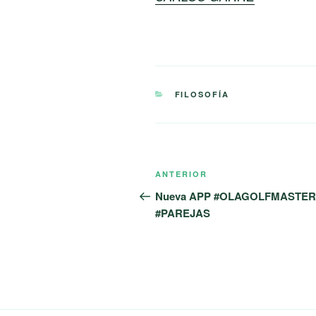
CATEGORÍAS
FILOSOFÍA
Navegación
Entrada
ANTERIOR
de
anterior:
Nueva APP #OLAGOLFMASTER
#PAREJAS
entradas