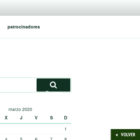
patrocinadores
Buscar
marzo 2020
X
J
V
S
D
1
VOLVER
4
5
6
7
8