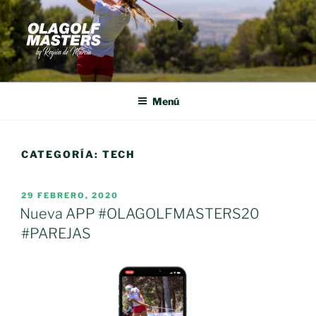
Saltar
al
contenido
Menú
CATEGORÍA:
TECH
PUBLICADO
29 FEBRERO, 2020
EL
Nueva APP #OLAGOLFMASTERS20
#PAREJAS