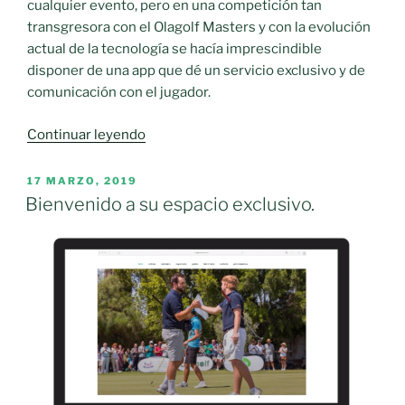
cualquier evento, pero en una competición tan
transgresora con el Olagolf Masters y con la evolución
actual de la tecnología se hacía imprescindible
disponer de una app que dé un servicio exclusivo y de
comunicación con el jugador.
«App
Continuar leyendo
Olagolf
Masters,
PUBLICADO
17 MARZO, 2019
EL
siempre
Bienvenido a su espacio exclusivo.
juntos
en
el
camino.»