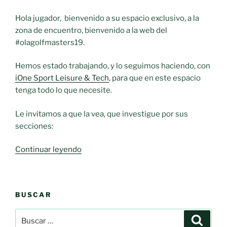
Hola jugador, bienvenido a su espacio exclusivo, a la
zona de encuentro, bienvenido a la web del
#olagolfmasters19.
Hemos estado trabajando, y lo seguimos haciendo, con
iOne Sport Leisure & Tech
, para que en este espacio
tenga todo lo que necesite.
Le invitamos a que la vea, que investigue por sus
secciones:
«Bienvenido
Continuar leyendo
a
su
espacio
BUSCAR
exclusivo.»
Buscar
Buscar
por: