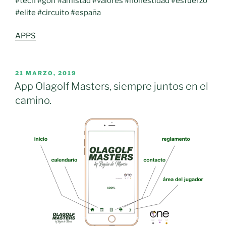
#tech #golf #amistad #valores #honestidad #esfuerzo
#elite #circuito #españa
APPS
PUBLICADO
21 MARZO, 2019
EL
App Olagolf Masters, siempre juntos en el
camino.