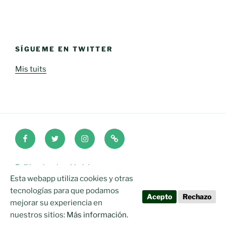
SÍGUEME EN TWITTER
Mis tuits
Facebook
Twitter
Instagram
iOne
Política de privacidad
Esta webapp utiliza cookies y otras
2020 © Realizado con cariño y dedicación iOne Sport
tecnologías para que podamos
Acepto
Rechazo
Leisure & Tech
mejorar su experiencia en
nuestros sitios:
Más información.