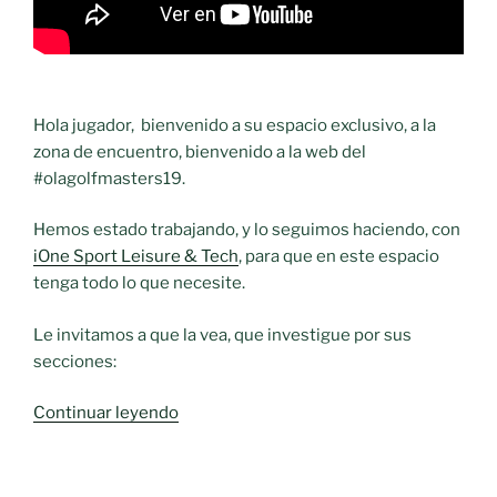
Hola jugador, bienvenido a su espacio exclusivo, a la
zona de encuentro, bienvenido a la web del
#olagolfmasters19.
Hemos estado trabajando, y lo seguimos haciendo, con
iOne Sport Leisure & Tech
, para que en este espacio
tenga todo lo que necesite.
Le invitamos a que la vea, que investigue por sus
secciones:
«Bienvenido
Continuar leyendo
a
su
espacio