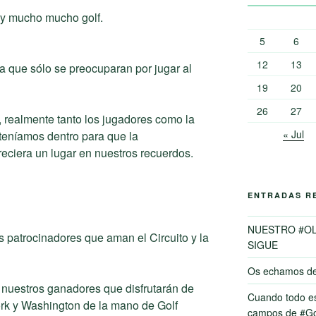
a y mucho mucho golf.
5
6
12
13
ra que sólo se preocuparan por jugar al
19
20
26
27
, realmente tanto los jugadores como la
« Jul
teníamos dentro para que la
reciera un lugar en nuestros recuerdos.
ENTRADAS R
NUESTRO #O
s patrocinadores que aman el Circuito y la
SIGUE
Os echamos d
nuestros ganadores que disfrutarán de
Cuando todo es
ork y Washington de la mano de Golf
campos de #Go