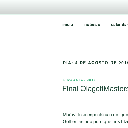
Saltar
al
contenido
inicio
noticias
calendar
DÍA:
4 DE AGOSTO DE 201
PUBLICADO
4 AGOSTO, 2019
EL
Final OlagolfMaster
Maravilloso espectáculo del que
Golf en estado puro que nos hizo