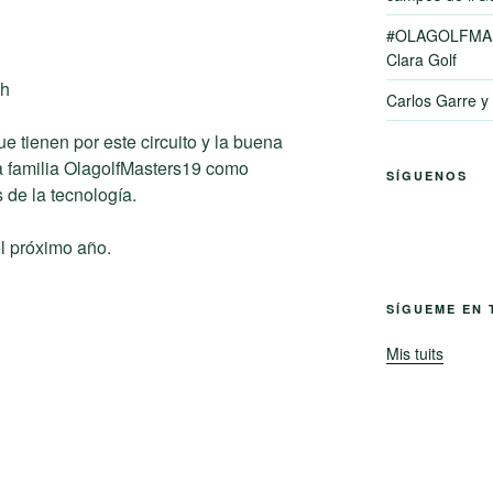
#OLAGOLFMAS
Clara Golf
ch
Carlos Garre 
e tienen por este circuito y la buena
 familia OlagolfMasters19 como
SÍGUENOS
de la tecnología.
l próximo año.
SÍGUEME EN 
Mis tuits