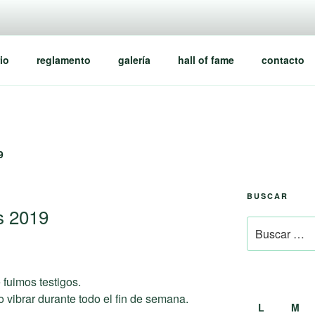
io
reglamento
galería
hall of fame
contacto
9
BUSCAR
s 2019
Buscar
por:
 fuimos testigos.
 vibrar durante todo el fin de semana.
L
M