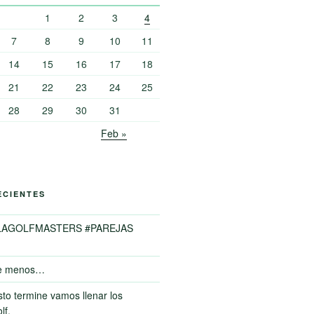
1
2
3
4
7
8
9
10
11
14
15
16
17
18
21
22
23
24
25
28
29
30
31
Feb »
ECIENTES
LAGOLFMASTERS #PAREJAS
e menos…
to termine vamos llenar los
lf.