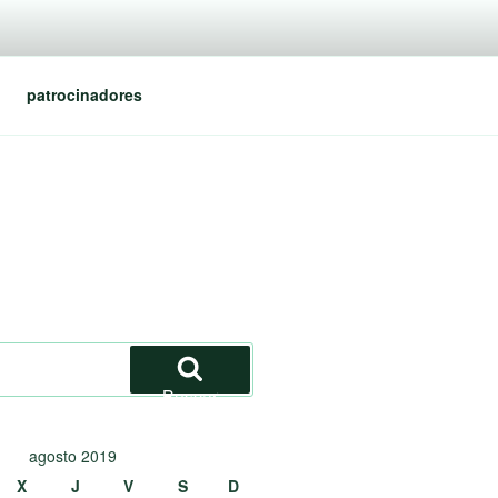
patrocinadores
Buscar
agosto 2019
X
J
V
S
D